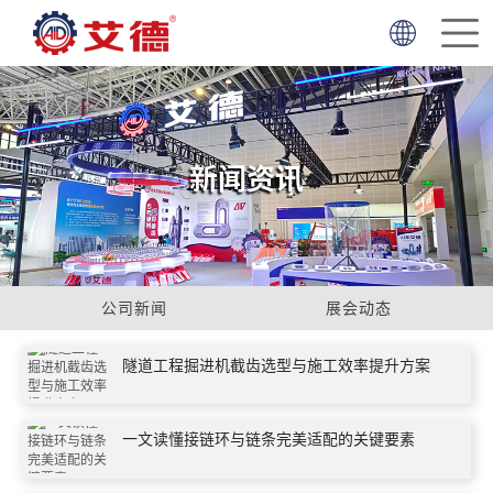
首
页
走
简体中文
English
进
产
新闻资讯
艾
品
项
德
中
目
服
心
案
务
新
公司新闻
展会动态
例
支
闻
联
隧道工程掘进机截齿选型与施工效率提升方案
持
资
系
一文读懂接链环与链条完美适配的关键要素
讯
我