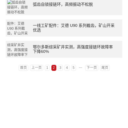
弧齿自锁接链环，高频振动不松脱
一线工矿配件：艾德 U90 系列截齿，矿山开采
优选
鄂尔多斯综采矿井实测，高强度接链环故障率
下降60%
···
首页
上一页
1
2
3
4
5
下一页
尾页