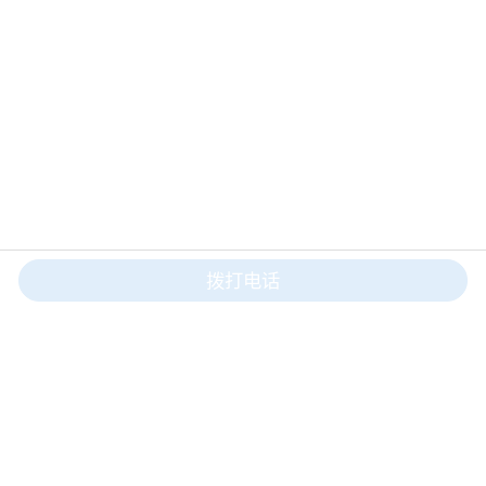
拨打电话
电话：
18663893777
Mail：sales@sdaid.com
地址：山东省烟台海阳市深圳街36号