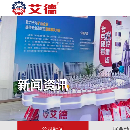
新闻资讯
公司新闻
展会动