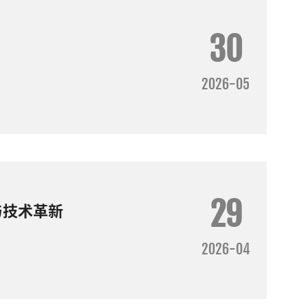
30
2026-05
29
质坚守与技术革新
2026-04