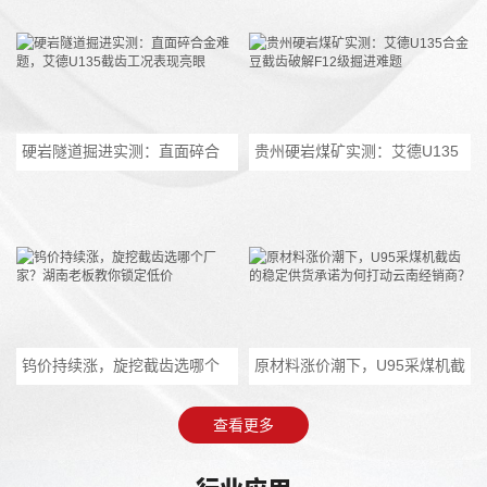
硬岩隧道掘进实测：直面碎合
贵州硬岩煤矿实测：艾德U135
金难题，艾德U135截齿工况表
合金豆截齿破解F12级掘进难题
现亮眼
钨价持续涨，旋挖截齿选哪个
原材料涨价潮下，U95采煤机截
厂家？湖南老板教你锁定低价
齿的稳定供货承诺为何打动云
南经销商？
查看更多