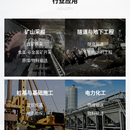
行业应用
INDUSTRY
矿山采掘
隧道与地下工程
煤矿开采
隧道掘进
金属/非金属矿开采
地下管廊/水利工程
原煤/物料输送
桩基与基础施工
电力化工
旋挖桩基
燃煤输送
地质勘探
物料输送