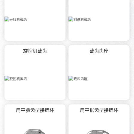
们
旋挖机截齿
截齿齿座
扁平弧齿型接链环
扁平锯齿型接链环