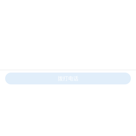
拨打电话
电话：
18663893777
Mail：sales@sdaid.com
地址：山东省烟台海阳市深圳街36号