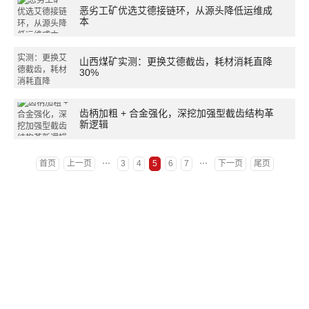
恶劣工矿优选艾德接链环，从源头降低运维成
本
山西煤矿实测：更换艾德截齿，耗材消耗直降
30%
齿柄加粗 + 合金强化，深挖加强型截齿结构革
新逻辑
···
···
首页
上一页
3
4
5
6
7
下一页
尾页