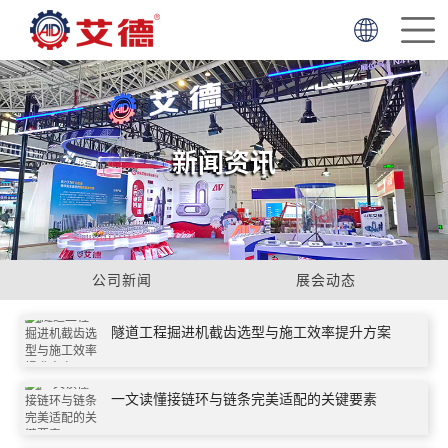
首
页
走
简体中文
English
进
产
新闻资讯
艾
品
项
德
中
目
服
心
案
务
新
公司新闻
展会动态
例
支
闻
联
隧道工程掘进机截齿选型与施工效率提升方案
持
资
系
一文读懂接链环与链条完美适配的关键要素
讯
我