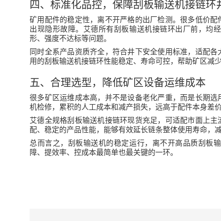
四、标准化品控，保障刮板输送机接链环
矿用配件的稳定性，离不开严格的出厂检测。很多低价配
出现隐形故障。艾德所有
刮板输送机接链环
出厂前，均
形、强度不达标等问题。
同时全系产品资质齐全，符合井下安全使用标准，适配各
用的
刮板输送机接链环
性能稳定、寿命可控，帮助矿区减
五、合理选型，降低矿区设备运维成本
很多矿区运维成本高，并不是设备老化严重，而是长期选
机检修，累积的人工成本和减产损失，远高于配件本身差
艾德全规格
刮板输送机接链环
现货充足，可适配市面上主
配、稳定的产品性能，能够有效延长链条整体使用寿命，
总而言之，刮板输送机的稳定运行，离不开高品质
刮板
障、提效率、控成本最简单也最关键的一环。