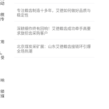
的动
专注截齿制造十多年，艾德如何做好品质与
动脱
稳定性
用专
深耕细作终有回响！艾德截齿成功牵手高要
求旋挖齿采购客户
矿用
北京煤炭采矿展：山东艾德截齿接链环引爆
全场热潮
陷。
、受
影响
自锁
厚煤