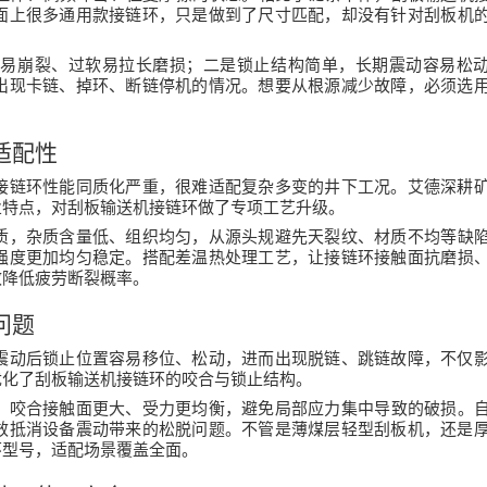
面上很多通用款接链环，只是做到了尺寸匹配，却没有针对刮板机
硬易崩裂、过软易拉长磨损；二是锁止结构简单，长期震动容易松
出现卡链、掉环、断链停机的情况。想要从根源减少故障，必须选
适配性
接链环性能同质化严重，很难适配复杂多变的井下工况。艾德深耕
业特点，对
刮板输送机接链环
做了专项工艺升级。
质，杂质含量低、组织均匀，从源头规避先天裂纹、材质不均等缺
强度更加均匀稳定。搭配
差温
热处理工艺，让接链环接触面抗磨损
效降低疲劳断裂概率。
问题
震动后锁止位置容易移位、松动，进而出现脱链、跳链故障，不仅
优化了
刮板输送机接链环
的咬合与锁止结构。
，咬合接触面更大、受力更均衡，避免局部应力集中导致的破损。
效抵消设备震动带来的松脱问题。不管是薄煤层轻型刮板机，还是
环
型号，适配场景覆盖全面。