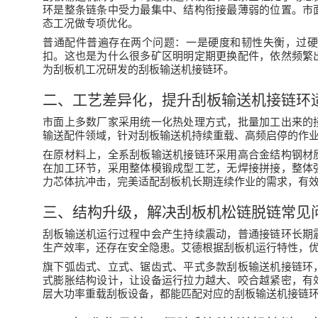
环
是整条链条中受力最集中、结构衔接最薄弱的位置。市
态工况做专项优化。
普通配件普遍存在两个问题：一是硬度和韧性失衡，过
扣。这也是为什么很多矿区明明定期更换配件，依然频繁
为刮板机工况研发的
刮板输送机接链环
。
二、工艺差异化，提升刮板输送机接链环
市面上多数厂家采用统一化热处理方式，批量加工出来的
输送配件领域，针对刮板输送机持续重载、高频启停的作
在原材料上，全系
刮板输送机接链环
采用高合金结构钢材
在加工环节，采用整体模锻成型工艺，无焊接拼接，整体
力芯体抗冲击，完美适配刮板机长期连续作业的需求，有
三、结构升级，解决刮板机松链脱链常见
刮板输送机运行过程中会产生持续震动，普通接链环长期
生产效率，还存在安全隐患。艾德根据刮板机运行特性，
旗下弧齿式、立式、锯齿式
、
平式
多款
刮板输送机接链环
式膨胀结构设计，让设备运行拉力越大、咬合越紧密，有
层大功率重载刮板设备，都能匹配对应的
刮板输送机接链