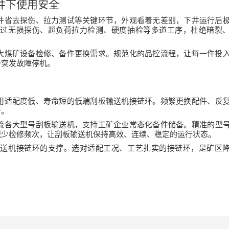
井下使用安全
件省去探伤、拉力测试等关键环节，外观看着无差别，下井运行后
经过无损探伤、超负荷拉力检测、硬度抽检等多道工序，杜绝暗裂
大煤矿设备检修、备件更换需求。规范化的品控流程，让每一件投
少突发故障停机。
用适配度低、寿命短的低端
刮板输送机接链环
。频繁更换配件、反
价。
流各大型号刮板输送机，支持工矿企业常态化备件储备。精准的型
减少检修频次，让刮板输送机保持高效、连续、稳定的运行状态。
输送机接链环
的支撑。选对适配工况、工艺扎实的接链环，是矿区