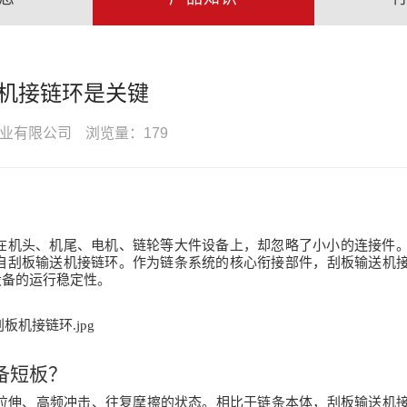
机接链环是关键
业有限公司
浏览量：179
在机头、机尾、电机、链轮等大件设备上，却忽略了小小的连接件
自
刮板输送机接链环
。作为链条系统的核心衔接部件，
刮板输送机
设备的运行稳定性。
备短板？
拉伸、高频冲击、往复摩擦的状态。相比于链条本体，
刮板输送机