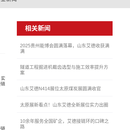
相关新闻
2025贵州能博会圆满落幕，山东艾德收获满
满
隧道工程掘进机截齿选型与施工效率提升方
案
。实
接链
山东艾德N414展位太原煤炭展圆满收官
太原展新看点！山东艾德全新展位实力出圈
10余年服务全国矿企，艾德接链环的口碑之
路
接链