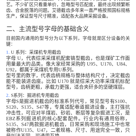
艺。不少矿区只看重单价，忽略型号匹配度，最终出现频繁断
齿、合金脱落的问题。
艾德截齿多年来一直严格按照国标规格
生产，保证型号尺寸精准，适配各大品牌采掘设备。
二、主流型号字母的基础含义
目前国内通用的型号分为以下系列，字母就是区分设备的关
键：
1.
U 系列：采煤机专用截齿
字母
U，代表综采采煤机配套镐型截齿，也是煤矿工作面
用量最大的品类。像大家经常采购的 U95、U170、U84、
U92，都属于采煤机专用U系列。
型号里的数字，代表齿柄规格与整体结构尺寸，决定截齿
能不能装进齿座。比如
U170 就是综采大功率采煤机标配
型号，齿柄更粗，承载力更强，适合夹矸多的坚硬煤层。
2.
S系列：掘进机专用截齿
字母S是掘进机截齿的标准系列代号，常见型号有S100、
S120、S135、S47等，专属适配巷道掘进设备，主打强抗
冲击性，可应对半煤岩、砂岩、断层等复杂掘进工况，是
EBZ系列掘进机的核心配套配件。行业内有通用俗称，
S135、S47两款掘进机截齿，日常采购和现场施工中也常
被称作U135、U47，二者规格、尺寸、用途完全一致，只
是叫法不同，可通用互换。