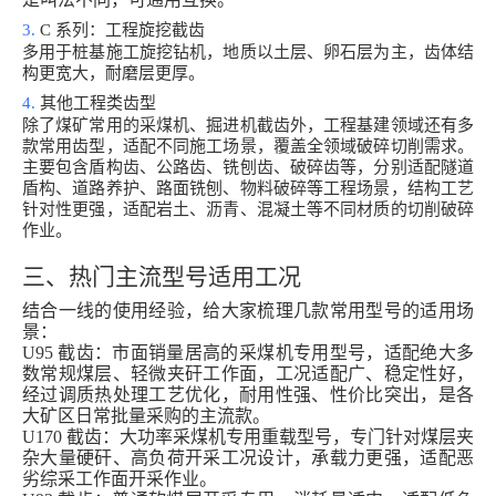
3.
C 系列：工程旋挖截齿
多用于桩基施工旋挖钻机，地质以土层、卵石层为主，齿体结
构更宽大，耐磨层更厚。
4.
其他工程类齿型
除了煤矿常用的采煤机、掘进机截齿外，工程基建领域还有多
款常用齿型，适配不同施工场景，覆盖全领域破碎切削需求。
主要包含盾构齿、公路齿、铣刨齿、破碎齿等，分别适配隧道
盾构、道路养护、路面铣刨、物料破碎等工程场景，结构工艺
针对性更强，适配岩土、沥青、混凝土等不同材质的切削破碎
作业。
三、热门主流型号适用工况
结合一线的使用经验，给大家梳理几款常用型号的适用场
景：
U95 截齿：市面销量居高的采煤机专用型号，适配绝大多
数常规煤层、轻微夹矸工作面，工况适配广、稳定性好，
经过调质热处理工艺优化，耐用性强、性价比突出，是各
大矿区日常批量采购的主流款。
U170 截齿：大功率采煤机专用重载型号，专门针对煤层夹
杂大量硬矸、高负荷开采工况设计，承载力更强，适配恶
劣综采工作面开采作业。