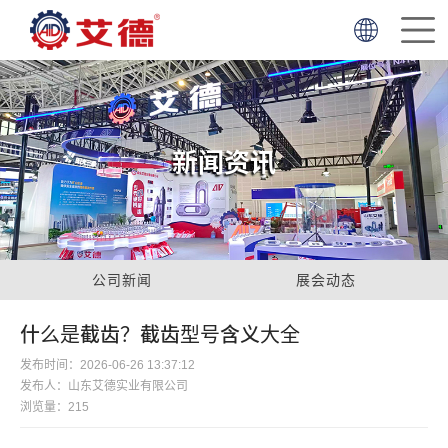
首
页
走
简体中文
English
进
产
新闻资讯
艾
品
项
德
中
目
服
心
案
务
新
公司新闻
展会动态
例
支
闻
联
什么是截齿？截齿型号含义大全
发布时间：2026-06-26 13:37:12
持
资
系
发布人：山东艾德实业有限公司
浏览量：215
讯
我