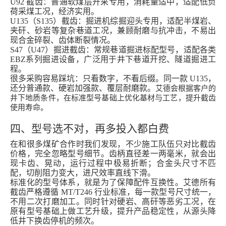
U92 截齿：普通软煤层开采专用，消耗量适中，适配低负
荷采煤工况，经济实用。
U135（S135）截齿：掘进机综掘迎头专用，适配半煤岩、
夹矸、砂岩等复杂巷道工况，兼顾耐磨与抗冲击，不易出
现合金碎裂、齿体断裂情况。
S47（U47）掘进截齿：常规巷道掘进标配型号，适配各类
EBZ系列掘进设备，广泛用于井下巷道开挖、隧道掘进工
程。
很多采购容易踩坑：只看数字，不看后缀。同一款
U135，
还分普通款、硬岩加强款、覆层耐磨款。
艾德会根据客户的
井下地质条件，在标准型号基础上优化基材与工艺，提升截齿
使用寿命。
四、型号选不对，再多投入都白费
在和很多煤矿合作时我们发现，不少施工队伍只对比截齿
价格，完全忽略型号细节。齿柄直径差一两毫米，就会出
现卡齿、晃动，运行过程中极易折断；合金头尺寸不匹
配，切削阻力变大，进尺效率直线下滑。
标准化的型号体系，就是为了保障配件互换性。艾德所有
截齿严格遵循 MT/T246 行业标准，每一款型号尺寸统一，
不用二次打磨加工。同时针对硬岩、高矸等恶劣工况，在
原有型号基础上做工艺升级，提升产品稳定性，从源头降
低井下换齿停机的频次。