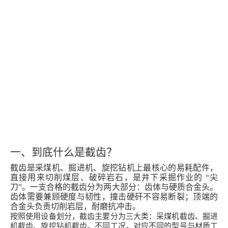
一、到底什么是截齿？
截齿是采煤机、掘进机、旋挖钻机上最核心的易耗配件，
直接用来切削煤层、破碎岩石，是井下采掘作业的 “尖
刀”。一支合格的截齿分为两大部分：齿体与硬质合金头。
齿体需要兼顾硬度与韧性，撞击硬矸不容易断裂；顶端的
合金头负责切削岩层，耐磨抗冲击。
按照使用设备划分，截齿主要分为三大类：采煤机截齿、掘进
机截齿、旋挖钻机截齿。不同工况，对应不同的型号与材质工