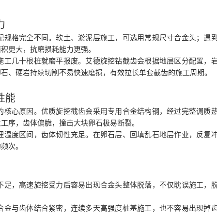
力
配规格完全不同。软土、淤泥层施工，可选用常规尺寸合金头；遇
面积更大，抗磨损耗能力更强。
施工几十根桩就磨平报废。艾德旋挖钻截齿会根据地层区分配置，
卵石、硬岩持续切削不易快速磨损，有效拉长单套截齿的施工周期。
性能
的核心原因。优质旋挖截齿会采用专用合金结构钢，经过完整调质
火工序，齿体偏脆，撞击大块卵石极易断裂。
理温度区间，齿体韧性充足。在卵石层、回填乱石地层作业，反复
的频次。
不足，高速旋挖受力后容易出现合金头整体脱落，不仅耽误施工，
合金与齿体结合紧密，连续多天高强度桩基施工，也不容易出现掉