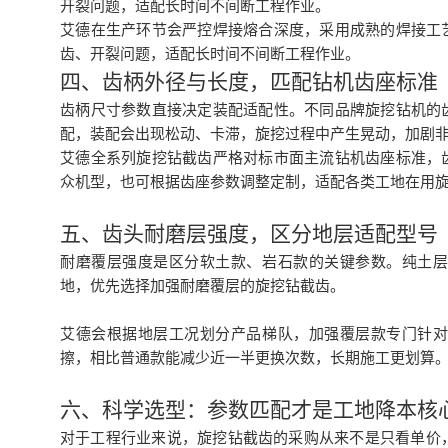
开裂问题，适配长时间不间断工程作业。
艾德在生产环节会严控焊接熔合深度，采用成熟的焊接工
齿、开裂问题，适配长时间不间断工程作业。
四、齿柄外径与长度，匹配钻机齿座标准
齿柄尺寸参数直接决定装配适配性。不同品牌旋挖钻机的
配，装配会出现松动、卡滞，旋挖过程中产生晃动，加剧
艾德全系列旋挖钻截齿严格对标市面主流钻机齿座标准，
众机型，也可根据齿座参数调整定制，适配各类工地在用
五、
齿头耐磨层强度，区分地层适配型号
耐磨覆层强度是区分软土款、岩石款的关键参数。纯土
地，优先选择加强耐磨覆层的旋挖钻截齿。
艾德会根据地层工况划分产品梯队，加强覆层款专门针
擦，相比普通款能减少近一半更换次数，长期施工更划算
六、科学选型：参数匹配才是工地降本核
对于工程行业来说，旋挖钻截齿的采购从来不是只看单价