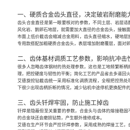
一、硬质合金齿头直径，决定破岩耐磨能
齿头合金直径是第一眼要核对的参数，不同土层、岩层适
风化岩、鹅卵石地层，就需要加大直径的合金齿头，接触
市面上低价截齿会缩减合金用料，齿头直径缩水，硬地层
专用款搭配加粗硬质合金齿头，表层增加耐磨覆层，面对
二、齿体基材调质工艺参数，影响抗冲击
很多人忽略齿体钢材的热处理参数，这也是工地频繁断柄
理，把控硬度与韧性的平衡；简化工艺的产品省去多道回
艾德旋挖钻截齿统一采用标准化调质流程，全程把控热处
下很少出现齿柄折断的情况，减少钻机中途停机更换配件
三、
齿头钎焊牢固，防止施工掉齿
钎焊是隐蔽但至关重要的参数，合金头与齿体的熔接稳固
的合金块还会磨损钻筒，产生额外维修成本。
艾德在生产环节会严控钎焊参数，采用成熟的焊接工艺，