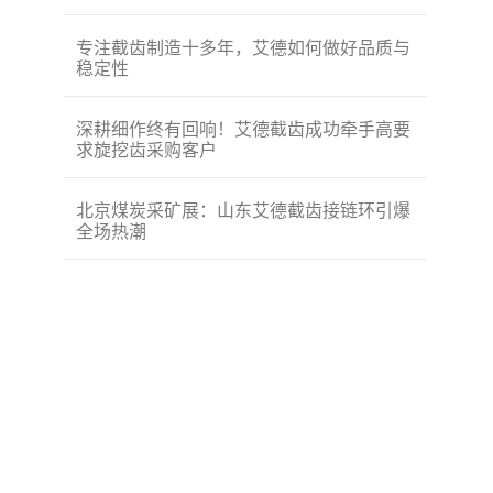
专注截齿制造十多年，艾德如何做好品质与
稳定性
深耕细作终有回响！艾德截齿成功牵手高要
求旋挖齿采购客户
北京煤炭采矿展：山东艾德截齿接链环引爆
全场热潮