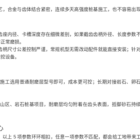
艺，合金与齿体结合紧密，连续多天高强度桩基施工，也不容易出
齿座内径、卡槽深度存在细微差别，如果截齿齿柄外径、长度参数
非正常磨损。
齿柄尺寸公差控制严谨，常规机型无需改动配件就能直接安装；针
旋挖设备。
层施工选用普通耐磨层型号即可，成本更可控；长期对接岩石、卵
对山区、岩石桩基项目，耐磨层均匀附着在齿头表面，抵御砂石持
。
心
5
，以上
项参数环环相扣，任意一项参数不匹配，都会给工地带来