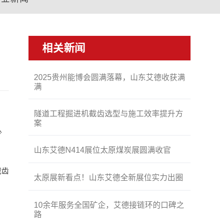
相关新闻
2025贵州能博会圆满落幕，山东艾德收获满
满
隧道工程掘进机截齿选型与施工效率提升方
案
少
山东艾德N414展位太原煤炭展圆满收官
截齿
太原展新看点！山东艾德全新展位实力出圈
10余年服务全国矿企，艾德接链环的口碑之
路