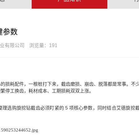
键参数
业有限公司
浏览量：191
心的损耗配件，一根桩打下来，截齿磨损、崩齿、脱落都是常事。不
频繁停工换齿，耗材成本、工期损耗双双上涨。
5
整理选购旋挖钻截齿必须盯紧的
项核心参数，同时结合艾德旋挖