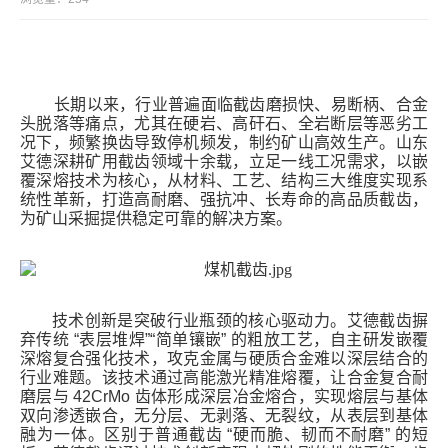
们
长期以来，行业普遍面临截齿磨损快、易断柄、合金
头脱落等痛点，尤其在硬岩、高矸石、全岩断层等恶劣工
况下，频繁换齿导致停机频发，制约矿山高效生产。山东
艾德深耕矿用截齿领域十余载，立足一线工况需求，以
嵌
覆深熔技术
为核心，从材料、工艺、结构三大维度实现系
统性革新，打造高耐磨、强抗冲、长寿命的高品质截齿，
为矿山采掘提供稳定可靠的解决方案。
技术创新是突破行业瓶颈的核心驱动力。艾德截齿摒
弃传统
“
表层堆焊
”“
简单镶嵌
”
的粗放工艺，自主研发
嵌覆
深熔复合强化技术
，攻克金属与硬质合金难以深层结合的
行业难题。该技术通过高能激光精准熔覆，让合金复合耐
磨层与
42CrMo
齿体形成
深层冶金熔合
，实现熔层与基体
双向渗透嵌合，无分层、无剥落、无裂纹，从表层到基体
融为一体。区别于普通截齿
“
硬而脆、韧而不耐磨
”
的短