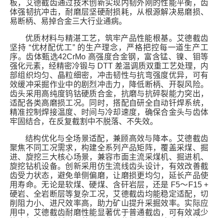
板，艾德截齿通过技术创新实现
内韧外刚
的性能平衡，齿
体强韧抗冲击，耐磨层坚硬耐损耗，从根源解决易磨损、
易断柄、易掉合金三大行业通病。
优质材料与精湛工艺，筑牢产品性能根基。艾德截齿
坚持
“
优材配优工
”
的生产理念，严格把控每一道生产工
序。齿体甄选
42CrMo
高强度合金钢
，富含锰、镍、钼等
强化元素，经精密冷锻与
DTT
差温调质双重工艺处理，内
部组织均匀、晶粒细密，冲击韧性与抗弯强度优异，可有
效缓冲采掘作业中的剧烈冲击力，降低断柄、开裂风险。
齿头采用
高纯度钨钴硬质合金
，抗磨与抗碎裂能力突出，
适配各类高磨损工况。同时，搭配自研全自动钎焊系统，
精准控制焊接温度、时间与冷却速度，确保合金头与齿体
牢固结合，在反复截割中不脱落、不失效。
结构优化与全场景适配，兼顾高效与降本。艾德截齿
聚焦不同工况需求，构建全系列产品矩阵，覆盖采煤、掘
进、旋挖三大核心场景，兼容市面主流采煤机、掘进机、
旋挖钻机设备。创新采用
仿生流线齿头设计
，有效改善截
齿受力状态，避免单侧偏磨，让磨损更均匀，延长产品使
用寿命。无论是软煤、硬煤、含矸岩层，还是
F5
～
F15 +
硬岩、全岩断层等复杂工况，艾德截齿均能稳定适配，切
削阻力小、进尺效率高，助力矿山提升采掘效率。实际应
用中，艾德截齿耐磨性能显著优于普通截齿，可有效减少