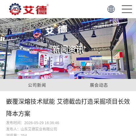
首
页
走
简体中文
English
进
产
新闻资讯
艾
品
项
德
中
目
服
心
案
务
新
公司新闻
展会动态
例
支
闻
联
嵌覆深熔技术赋能 艾德截齿打造采掘项目长效
降本方案
持
资
系
发布时间：2026-05-29 16:36:46
发布人：山东艾德实业有限公司
讯
我
浏览量：254