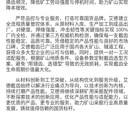
换齿频次，降低矿工劳动强度与停机时间，助力矿山实现
降本增效。
严苛品控与专业服务，打造可靠国货品牌。艾德建立
全流程质量管控体系，从原材料入库、生产加工到成品出
厂，对硬度、焊缝强度、冲击韧性等关键指标实现
100%
厂内全检，并通过第三方权威机构检测，确保每一支截齿
性能稳定、品质可靠。凭借稳定的产品性能与良好的市场
口碑，艾德截齿已广泛应用于国内各大矿山、隧道工程，
获得众多大型企业的认可与信赖。同时，提供一对一工况
适配服务，根据矿山地质条件、设备参数定制截齿选型方
案，避免
“
用错齿、选错型
”
导致的无效损耗，实现截齿全
生命周期价值最大化。
从材料创新到工艺突破，从结构优化到服务升级，艾
德截齿始终以解决行业痛点为导向，以技术创新为内核，
持续打磨产品性能。艾德将继续深耕矿用采掘配件领域，
不断探索技术的创新应用，优化产品性能与适配能力，以
更优质的产品、更专业的服务，助力矿山采掘行业高质量
发展，铸就值得信赖的国货标杆。