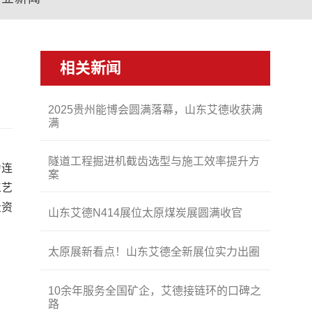
相关新闻
2025贵州能博会圆满落幕，山东艾德收获满
满
隧道工程掘进机截齿选型与施工效率提升方
为连
案
工艺
量资
山东艾德N414展位太原煤炭展圆满收官
太原展新看点！山东艾德全新展位实力出圈
10余年服务全国矿企，艾德接链环的口碑之
路