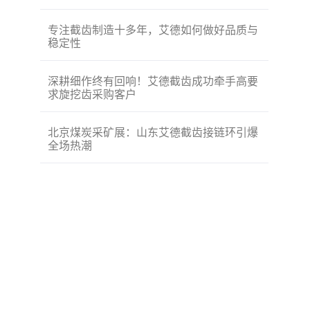
专注截齿制造十多年，艾德如何做好品质与
稳定性
深耕细作终有回响！艾德截齿成功牵手高要
求旋挖齿采购客户
北京煤炭采矿展：山东艾德截齿接链环引爆
全场热潮